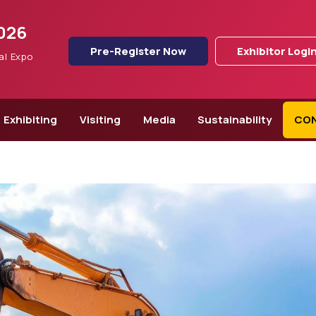
2026
Pre-Register Now
Exhibitor Logi
al Expo
Exhibiting
Visiting
Media
Sustainability
CO