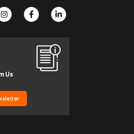
om Us
wsletter