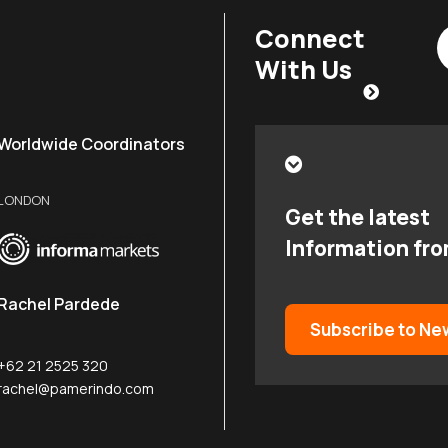
Connect
With Us
Worldwide Coordinators
LONDON
Get the latest
Information fr
Rachel Pardede
Subscribe to Ne
+62 21 2525 320
rachel@pamerindo.com