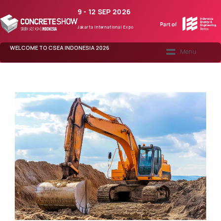
9 - 12 SEP 2026
Jakarta International Expo
WELCOME TO CSEA INDONESIA 2026
CONCRETE365