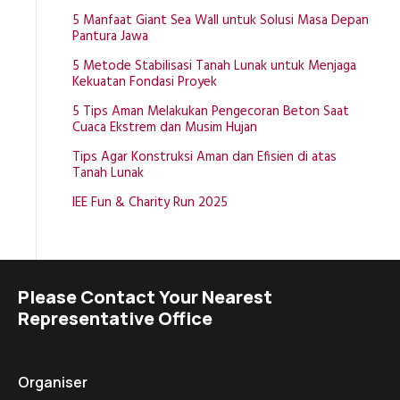
5 Manfaat Giant Sea Wall untuk Solusi Masa Depan
Pantura Jawa
5 Metode Stabilisasi Tanah Lunak untuk Menjaga
Kekuatan Fondasi Proyek
5 Tips Aman Melakukan Pengecoran Beton Saat
Cuaca Ekstrem dan Musim Hujan
Tips Agar Konstruksi Aman dan Efisien di atas
Tanah Lunak
IEE Fun & Charity Run 2025
Please Contact Your Nearest
Representative Office
Organiser