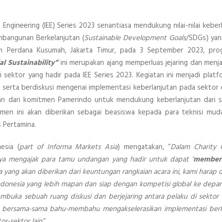
Engineering (IEE) Series 2023 senantiasa mendukung nilai-nilai keberl
mbangunan Berkelanjutan (
Sustainable Development Goals
/SDGs) yan
alim Perdana Kusumah, Jakarta Timur, pada 3 September 2023, pr
al Sustainability”
ini merupakan ajang memperluas jejaring dan menja
sektor yang hadir pada IEE Series 2023. Kegiatan ini menjadi platfo
, serta berdiskusi mengenai implementasi keberlanjutan pada sektor 
ian dari komitmen Pamerindo untuk mendukung keberlanjutan dari si
amen ini akan diberikan sebagai beasiswa kepada para teknisi muda
s Pertamina.
esia (
part of Informa Markets Asia
) mengatakan, “
Dalam Charity 
aya mengajak para tamu undangan yang hadir untuk dapat ‘
memberi
 yang akan diberikan dari keuntungan rangkaian acara ini, kami harap 
ndonesia yang lebih mapan dan siap dengan kompetisi global ke depan
mbuka sebuah ruang diskusi dan berjejaring antara pelaku di sektor 
ntuk bersama-sama bahu-membahu mengakselerasikan implementasi berk
r-sektor lain.
“