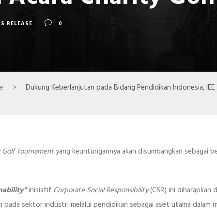
SS RELEASE
0
se
>
Dukung Keberlanjutan pada Bidang Pendidikan Indonesia, IEE S
y Golf Tournament
yang keuntungannya akan disumbangkan sebagai be
nability”
inisiatif
Corporate Social Responsibility
(CSR) ini diharapkan 
n pada sektor industri melalui pendidikan sebagai aset utama dalam