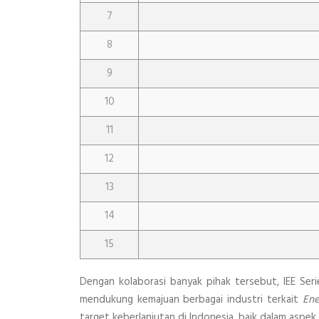
7
8
9
10
11
12
13
14
15
Dengan kolaborasi banyak pihak tersebut, IEE Se
mendukung kemajuan berbagai industri terkait
Ene
target keberlanjutan di Indonesia, baik dalam aspek