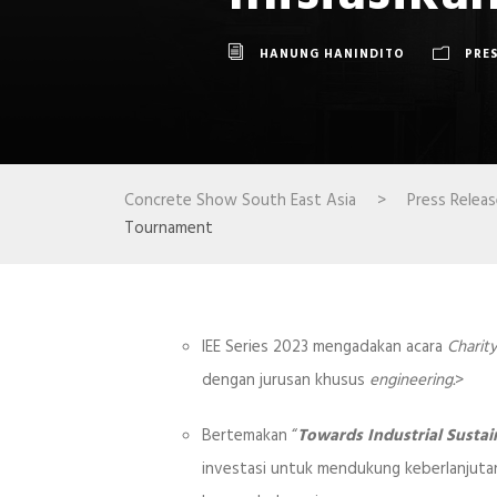
HANUNG HANINDITO
PRE
Concrete Show South East Asia
>
Press Relea
Tournament
IEE Series 2023 mengadakan acara
Charit
dengan jurusan khusus
engineering.
>
Bertemakan “
Towards Industrial Sustai
investasi untuk mendukung keberlanjuta