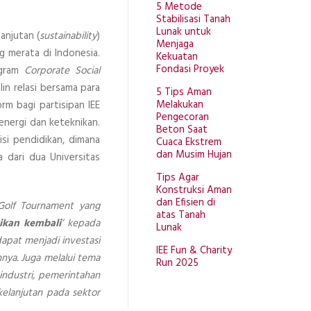
5 Metode
Stabilisasi Tanah
Lunak untuk
anjutan (
sustainability
)
Menjaga
g merata di Indonesia.
Kekuatan
Fondasi Proyek
ogram
Corporate Social
lin relasi bersama para
5 Tips Aman
Melakukan
rm bagi partisipan IEE
Pengecoran
energi dan keteknikan.
Beton Saat
si pendidikan, dimana
Cuaca Ekstrem
dan Musim Hujan
 dari dua Universitas
Tips Agar
Konstruksi Aman
dan Efisien di
Golf Tournament yang
atas Tanah
kan kembali
’ kepada
Lunak
dapat menjadi investasi
IEE Fun & Charity
nya. Juga melalui tema
Run 2025
industri, pemerintahan
elanjutan pada sektor