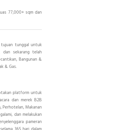
seluas 77,000+ sqm dan
 tujuan tunggal untuk
t dan sekarang telah
ecantikan, Bangunan &
ak & Gas.
iptakan platform untuk
0 acara dan merek B2B
an, Perhotelan, Makanan
galami, dan melakukan
penyelenggara pameran
selama 365 hari dalam