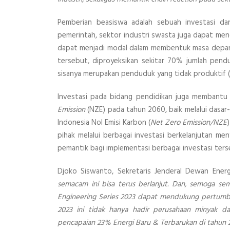
Pemberian beasiswa adalah sebuah investasi da
pemerintah, sektor industri swasta juga dapat mend
dapat menjadi modal dalam membentuk masa depan 
tersebut, diproyeksikan sekitar 70% jumlah pend
sisanya merupakan penduduk yang tidak produktif (u
Investasi pada bidang pendidikan juga membantu
Emission
(NZE) pada tahun 2060, baik melalui dasa
Indonesia Nol Emisi Karbon (
Net Zero Emission/NZE
pihak melalui berbagai investasi berkelanjutan men
pemantik bagi implementasi berbagai investasi ters
Djoko Siswanto, Sekretaris Jenderal Dewan Ener
semacam ini bisa terus berlanjut. Dan, semoga s
Engineering Series 2023 dapat mendukung pertumbuh
2023 ini tidak hanya hadir perusahaan minyak da
pencapaian 23% Energi Baru & Terbarukan di tahun 2