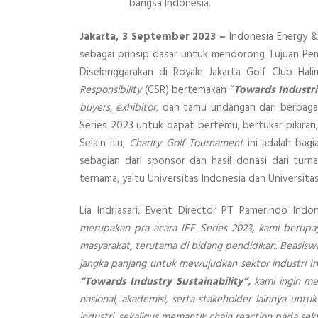
bangsa Indonesia.
Jakarta, 3 September 2023 –
Indonesia Energy & 
sebagai prinsip dasar untuk mendorong Tujuan Pe
Diselenggarakan di Royale Jakarta Golf Club H
Responsibility
(CSR) bertemakan “
Towards Industri
buyers, exhibitor,
dan tamu undangan dari berbagai 
Series 2023 untuk dapat bertemu, bertukar pikiran
Selain itu,
Charity Golf Tournament
ini adalah bag
sebagian dari sponsor dan hasil donasi dari turn
ternama, yaitu Universitas Indonesia dan Universita
Lia Indriasari, Event Director PT Pamerindo Indon
merupakan pra acara IEE Series 2023, kami berup
masyarakat, terutama di bidang pendidikan. Beasiswa
jangka panjang untuk mewujudkan sektor industri I
“Towards Industry Sustainability”,
kami ingin me
nasional, akademisi, serta stakeholder lainnya u
industri, sekaligus memantik chain reaction pada sekto