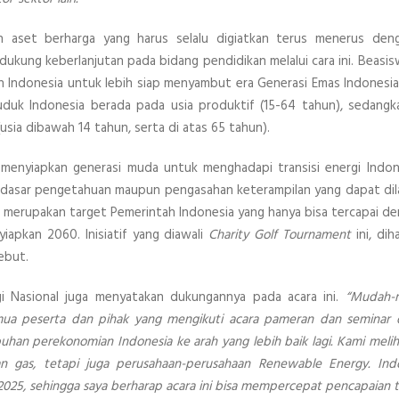
n aset berharga yang harus selalu digiatkan terus menerus deng
ukung keberlanjutan pada bidang pendidikan melalui cara ini. Beasis
Indonesia untuk lebih siap menyambut era Generasi Emas Indonesia
uduk Indonesia berada pada usia produktif (15-64 tahun), sedangk
sia dibawah 14 tahun, serta di atas 65 tahun).
 menyiapkan generasi muda untuk menghadapi transisi energi Indo
r-dasar pengetahuan maupun pengasahan keterampilan yang dapat dil
) merupakan target Pemerintah Indonesia yang hanya bisa tercapai d
yiapkan 2060. Inisiatif yang diawali
Charity Golf Tournament
ini, di
ebut.
gi Nasional juga menyatakan dukungannya pada acara ini.
“Mudah-m
emua peserta dan pihak yang mengikuti acara pameran dan seminar 
an perekonomian Indonesia ke arah yang lebih baik lagi. Kami melih
n gas, tetapi juga perusahaan-perusahaan Renewable Energy. Indo
025, sehingga saya berharap acara ini bisa mempercepat pencapaian t