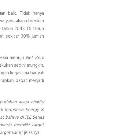
an baik. Tidak hanya
wa yang akan diberikan
 tahun 2045. Di tahun
an sekitar 30% jumlah
nesia menuju
Net Zero
akukan sedini mungkin.
engan kerjasama banyak
harapkan dapat menjadi
udahan acara charity
di Indonesia Energy &
at bahwa di IEE Series
nesia memiliki target
arget kami,”
jelasnya.