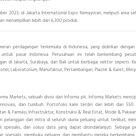
ber 2023, di Jakarta International Expo Kemayoran, meliputi area 
kan menampilkan lebih dari 6,300 produk.
eran perdagangan terkemuka di Indonesia, yang didirikan dengan
untuk pasar Indonesia. Perusahaan ini telah berkembang pesa
an di Jakarta, Surabaya, dan Bali untuk berbagai sektor seperti: K
Hotel, Laboratorium, Manufaktur, Pertambangan, Plastik & Karet, Miny
rma Markets, sebuah divisi dari Informa plc. Informa Markets menc
rinovasi, dan tumbuh. Portofolio kami terdiri dari lebih dari 55
atan & Farmasi, Infrastruktur, Konstruksi & Real Estat, Mode & Pakai
 pelanggan dan mitra di seluruh dunia peluang untuk terlibat, men
l spesialis, dan solusi data yang dapat ditindaklanjuti. Sebagai 
ar spesialis, membuka peluang, dan membantu mereka berkembang 