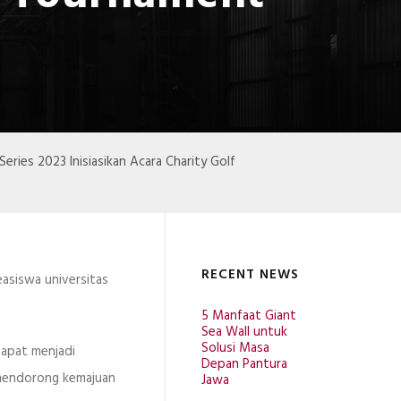
eries 2023 Inisiasikan Acara Charity Golf
RECENT NEWS
asiswa universitas
5 Manfaat Giant
Sea Wall untuk
Solusi Masa
dapat menjadi
Depan Pantura
 mendorong kemajuan
Jawa