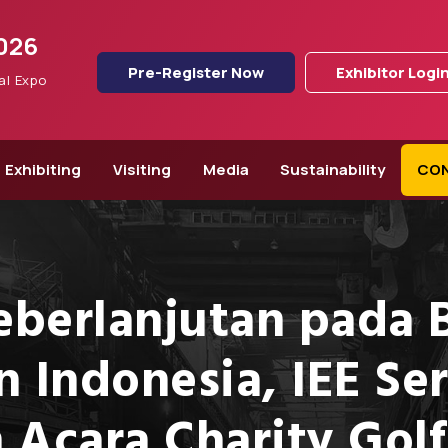
2026
Pre-Register Now
Exhibitor Logi
al Expo
Exhibiting
Visiting
Media
Sustainability
CO
berlanjutan pada 
 Indonesia, IEE Ser
n Acara Charity Go