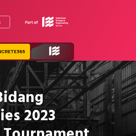
n
NCRETE365
IEE Series
Bidang
ies 2023
lf Tournament